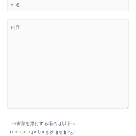
※書類を添付する場合は以下へ
（docx,xlsx,pdf,png,gif,jpg,jpeg）