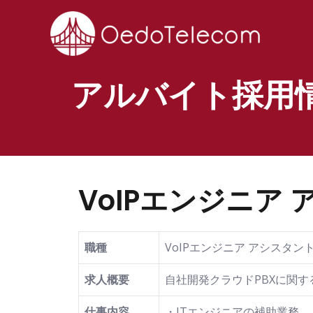
アルバイト採用
VoIPエンジニア
職種
VoIPエンジニア アシスタン
求人概要
自社開発クラウドPBXに関す
仕事内容
・ITエンジニアの補助業務